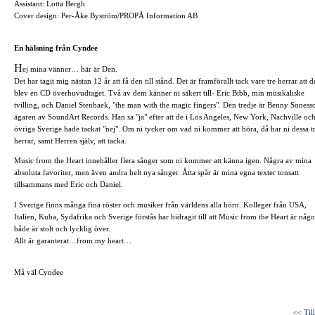
Assistant: Lotta Bergh
Cover design: Per-Åke Byström/PROPÅ Information AB
En hälsning från Cyndee
H
ej mina vänner… här är Den.
Det har tagit mig nästan 12 år att få den till stånd. Det är framförallt tack vare tre herrar att d
blev en CD överhuvudtaget. Två av dem känner ni säkert till- Eric Bibb, min musikaliske
tvilling, och Daniel Stenbaek, "the man with the magic fingers". Den tredje är Benny Soness
ägaren av SoundArt Records. Han sa "ja" efter att de i Los Angeles, New York, Nachville oc
övriga Sverige hade tackat "nej". Om ni tycker om vad ni kommer att höra, då har ni dessa t
herrar, samt Herren själv, att tacka.
Music from the Heart innehåller flera sånger som ni kommer att känna igen. Några av mina
absoluta favoriter, men även andra helt nya sånger. Åtta spår är mina egna texter tonsatt
tillsammans med Eric och Daniel.
I Sverige finns många fina röster och musiker från världens alla hörn. Kolleger från USA,
Italien, Kuba, Sydafrika och Sverige förstås har bidragit till att Music from the Heart är någo
både är stolt och lycklig över.
Allt är garanterat…from my heart…
Må väl Cyndee
<< Til