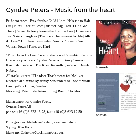
Cyndee Peters - Music from the heart
Be Encouraged | Pray for that Child | Lord, Help me to Hold
Out | In this Place of Peace | Blott en dag | You’ll Find Me
There | Shine | Nobody knows the Trouble I see | There were
Two Sisters | Forgiven | The place That’s meant for Me | Alit
till Jesus/All to Jesus I surrender | You can’t keep a Good
Woman Down | Times are Hard
”Music from the Heart” is a production of SoundArt Records
Executive producers: Cyndee Peters and Benny Sonesson
Production assistant: Tim Kern. Recording assistant: Dennis
Framsida
Nyberg
All tracks, except ”The place That’s meant for Me”, are
recorded and mixed by Benny Sonesson at SoundArt Studio,
Haninge/Stockholm, Sweden
Mastering: Peter in de Betou,Cutting Room, Stockholm
Management for Cyndee Peters:
Cyndee Peters AB
phone: +46-(0)8-623 16 98, fax: +46-(0)8-623 19 50
Baksida
Photographer: Madeleine Söder (cover and label)
Styling: Kim Halle
Make-up: Catherine/StockholmsGruppen